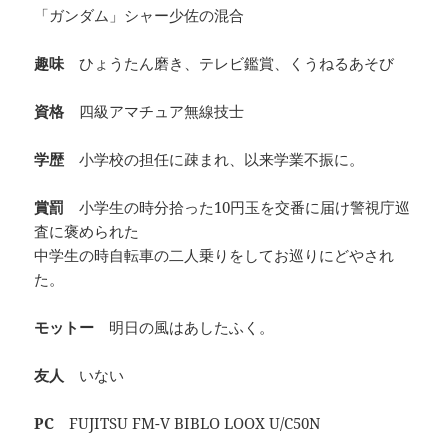
「ガンダム」シャー少佐の混合
趣味
ひょうたん磨き、テレビ鑑賞、くうねるあそび
資格
四級アマチュア無線技士
学歴
小学校の担任に疎まれ、以来学業不振に。
賞罰
小学生の時分拾った10円玉を交番に届け警視庁巡
査に褒められた
中学生の時自転車の二人乗りをしてお巡りにどやされ
た。
モットー
明日の風はあしたふく。
友人
いない
PC
FUJITSU FM-V BIBLO LOOX U/C50N