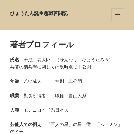
ひょうたん誕生悪戦苦闘記
メニュ
ーとウ
ィジェ
ット
著者プロフィール
氏名
千成 表太郎 （せんなり ひょうたろう）
共著の清兵衛に関しては現時点で非公開
年齢
若い成人 性別 非公開
職業
勤労所得者 職種 自由人系
人種
モンゴロイド系日本人
芸能人での例え
「巨人の星」の星一徹、「ムーミン」
のミー