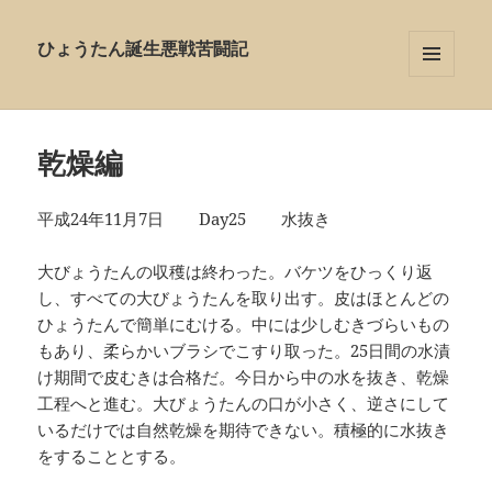
ひょうたん誕生悪戦苦闘記
メニュ
ーとウ
ィジェ
ット
乾燥編
平成24年11月7日 Day25 水抜き
大びょうたんの収穫は終わった。バケツをひっくり返
し、すべての大びょうたんを取り出す。皮はほとんどの
ひょうたんで簡単にむける。中には少しむきづらいもの
もあり、柔らかいブラシでこすり取った。25日間の水漬
け期間で皮むきは合格だ。今日から中の水を抜き、乾燥
工程へと進む。大びょうたんの口が小さく、逆さにして
いるだけでは自然乾燥を期待できない。積極的に水抜き
をすることとする。